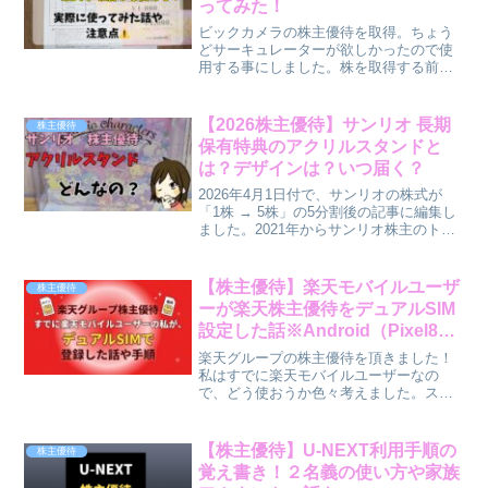
ってみた！
ビックカメラの株主優待を取得。ちょう
どサーキュレーターが欲しかったので使
用する事にしました。株を取得する前
に、ビックカメラ.comで優待券が使える
事は事前に確認済でした。いざ使用しよ
うと思って、ふと思いました。ビックカ
【2026株主優待】サンリオ 長期
株主優待
メラの楽天市場店では使...
保有特典のアクリルスタンドと
は？デザインは？いつ届く？
2026年4月1日付で、サンリオの株式が
「1株 → 5株」の5分割後の記事に編集し
ました。2021年からサンリオ株主のトリ
ゴコロです。2025年3月から新たに長期保
有特典が新設されました。7月に届いたア
クリルスタンドの内容や実際に組み立て
【株主優待】楽天モバイルユーザ
株主優待
て...
ーが楽天株主優待をデュアルSIM
設定した話※Android（Pixel8で
の手順も記録）
楽天グループの株主優待を頂きました！
私はすでに楽天モバイルユーザーなの
で、どう使おうか色々考えました。スマ
ホ代の節約ルートは星の数ほどあります
が、私は「1円でも安くすること」よりも
「手間がかからないこと」のバランスを
【株主優待】U-NEXT利用手順の
株主優待
重視しています。そのため...
覚え書き！２名義の使い方や家族