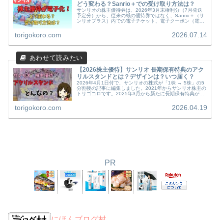
どう変わる？Sanrio＋での受け取り方法は？
サンリオの株主優待券は、2026年3月末権利分（7月発送
予定分）から、従来の紙の優待券ではなく、Sanrio＋（サ
ンリオプラス）内での電子チケット、電子クーポン（電子
化）に変更になりました。電子チケットへの引換方法や、
疑問点など公式発表され...
torigokoro.com
2026.07.14
【2026株主優待】サンリオ 長期保有特典のアク
リルスタンドとは？デザインは？いつ届く？
2026年4月1日付で、サンリオの株式が「1株 → 5株」の5
分割後の記事に編集しました。2021年からサンリオ株主の
トリゴコロです。2025年3月から新たに長期保有特典が新
設されました。7月に届いたアクリルスタンドの内容や実
際に組み立てて...
torigokoro.com
2026.04.19
PR
にほんブログ村