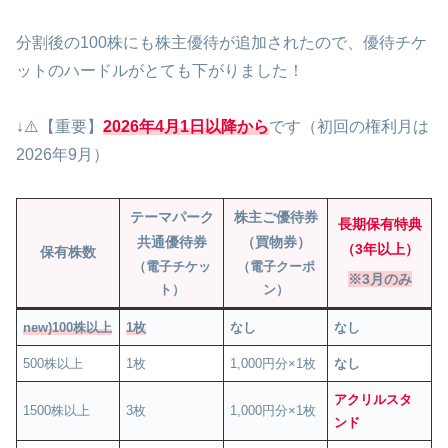
分割後の100株にも株主優待が追加されたので、優待チケ
ットのハードルがとても下がりました！
↓⚠️【重要】
2026年4月1日以降から
です（初回の権利月は
2026年9月）
テーマパーク
株主ご優待券
長期保有特典
共通優待券
（買物券）
（3年以上）
保有株数
（電子チケッ
（電子クーポ
※3月のみ
ト）
ン）
new)100株以上
1枚
なし
なし
500株以上
1枚
1,000円分×1枚
なし
アクリルスタ
1500株以上
3枚
1,000円分×1枚
ンド