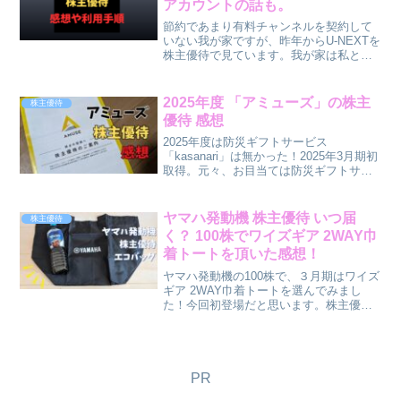
アカウントの話も。
節約であまり有料チャンネルを契約して
いない我が家ですが、昨年からU-NEXTを
株主優待で見ています。我が家は私と主
人名義で100株ずつなので、ほぼ丸１年優
待でU-NEXTを見ることができています。
とても嬉しい優待ですが、利用手順にま
2025年度 「アミューズ」の株主
株主優待
だ慣れて...
優待 感想
2025年度は防災ギフトサービス
「kasanari」は無かった！2025年3月期初
取得。元々、お目当ては防災ギフトサー
ビス「kasanari」でした！kasanariとは？
kasanariは、株式会社アミューズが提供
する防災ギフトサービスで...
ヤマハ発動機 株主優待 いつ届
株主優待
く？ 100株でワイズギア 2WAY巾
着トートを頂いた感想！
ヤマハ発動機の100株で、３月期はワイズ
ギア 2WAY巾着トートを選んでみまし
た！今回初登場だと思います。株主優待
限定とは書いていませんでしたが、申し
込み前に検索してみても同じ商品は見つ
かりませんでした。なので、実際に使っ
た方の口コミが分か...
PR