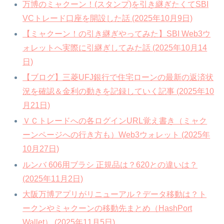
万博のミャクーン！(スタンプ)を引き継ぎたくてSBI
VCトレード口座を開設した話 (2025年10月9日)
【ミャクーン！の引き継ぎやってみた】SBI Web3ウ
ォレットへ実際に引継ぎしてみた話 (2025年10月14
日)
【ブログ】三菱UFJ銀行で住宅ローンの最新の返済状
況を確認＆金利の動きを記録していく記事 (2025年10
月21日)
ＶＣトレードへの各ログインURL覚え書き（ミャク
ーンページへの行き方も）Web3ウォレット (2025年
10月27日)
ルンバ 606用ブラシ 正規品は？620との違いは？
(2025年11月2日)
大阪万博アプリがリニューアル？データ移動は？ト
ークンやミャクーンの移動先まとめ（HashPort
Wallet） (2025年11月5日)