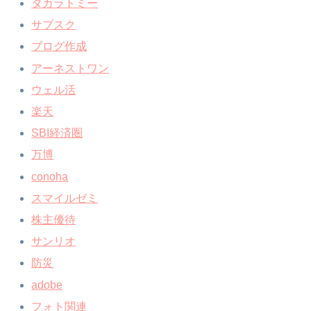
タカラトミー
サブスク
ブログ作成
アーネストワン
ウェル活
楽天
SBI経済圏
万博
conoha
スマイルゼミ
株主優待
サンリオ
防災
adobe
フォト関連