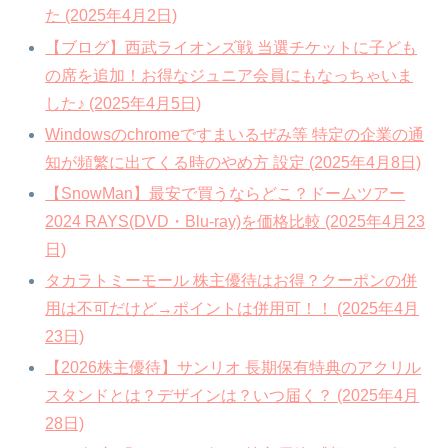
た (2025年4月2日)
【ブログ】西武ライオンズ戦 当選チケットに子ども
の席を追加！お得なジュニア会員にもなっちゃいま
した♪ (2025年4月5日)
Windowsのchromeですまいるぜみ等 特定の企業の通
知が頻繁に出てくる時のやめ方 設定 (2025年4月8日)
【SnowMan】最安で買うならどこ？ドームツアー
2024 RAYS(DVD・Blu-ray)を価格比較 (2025年4月23
日)
タカラトミーモール 株主優待はお得？クーポンの併
用は不可だけど→ポイントは併用可！！ (2025年4月
23日)
【2026株主優待】サンリオ 長期保有特典のアクリル
スタンドとは？デザインは？いつ届く？ (2025年4月
28日)