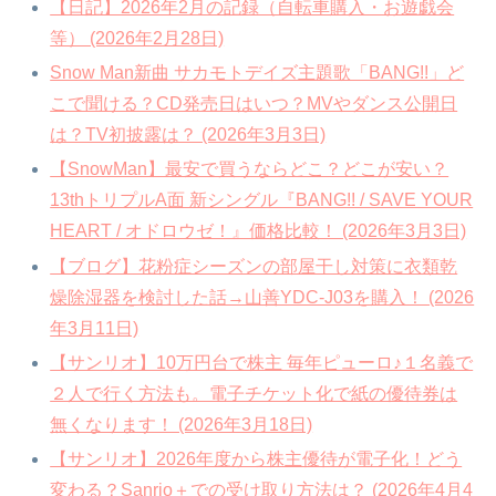
【日記】2026年2月の記録（自転車購入・お遊戯会
等） (2026年2月28日)
Snow Man新曲 サカモトデイズ主題歌「BANG!!」ど
こで聞ける？CD発売日はいつ？MVやダンス公開日
は？TV初披露は？ (2026年3月3日)
【SnowMan】最安で買うならどこ？どこが安い？
13thトリプルA面 新シングル『BANG!! / SAVE YOUR
HEART / オドロウゼ！』価格比較！ (2026年3月3日)
【ブログ】花粉症シーズンの部屋干し対策に衣類乾
燥除湿器を検討した話→山善YDC-J03を購入！ (2026
年3月11日)
【サンリオ】10万円台で株主 毎年ピューロ♪１名義で
２人で行く方法も。電子チケット化で紙の優待券は
無くなります！ (2026年3月18日)
【サンリオ】2026年度から株主優待が電子化！どう
変わる？Sanrio＋での受け取り方法は？ (2026年4月4