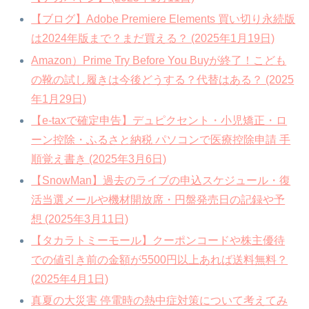
【ブログ】Adobe Premiere Elements 買い切り永続版
は2024年版まで？まだ買える？ (2025年1月19日)
Amazon）Prime Try Before You Buyが終了！こども
の靴の試し履きは今後どうする？代替はある？ (2025
年1月29日)
【e-taxで確定申告】デュピクセント・小児矯正・ロ
ーン控除・ふるさと納税 パソコンで医療控除申請 手
順覚え書き (2025年3月6日)
【SnowMan】過去のライブの申込スケジュール・復
活当選メールや機材開放席・円盤発売日の記録や予
想 (2025年3月11日)
【タカラトミーモール】クーポンコードや株主優待
での値引き前の金額が5500円以上あれば送料無料？
(2025年4月1日)
真夏の大災害 停電時の熱中症対策について考えてみ