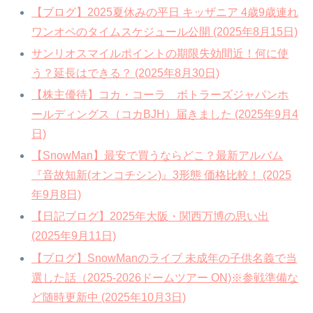
【ブログ】2025夏休みの平日 キッザニア 4歳9歳連れ
ワンオペのタイムスケジュール公開 (2025年8月15日)
サンリオスマイルポイントの期限失効間近！何に使
う？延長はできる？ (2025年8月30日)
【株主優待】コカ・コーラ ボトラーズジャパンホ
ールディングス（コカBJH）届きました (2025年9月4
日)
【SnowMan】最安で買うならどこ？最新アルバム
『音故知新(オンコチシン)』3形態 価格比較！ (2025
年9月8日)
【日記ブログ】2025年大阪・関西万博の思い出
(2025年9月11日)
【ブログ】SnowManのライブ 未成年の子供名義で当
選した話（2025-2026ドームツアー ON)※参戦準備な
ど随時更新中 (2025年10月3日)