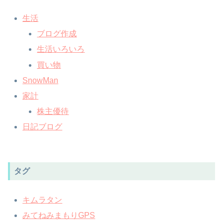
生活
ブログ作成
生活いろいろ
買い物
SnowMan
家計
株主優待
日記ブログ
タグ
キムラタン
みてねみまもりGPS