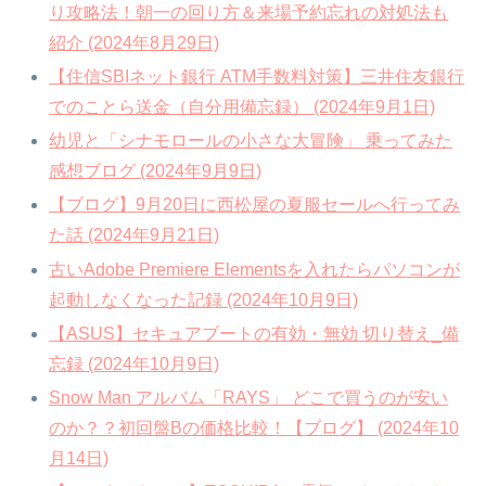
り攻略法！朝一の回り方＆来場予約忘れの対処法も
紹介 (2024年8月29日)
【住信SBIネット銀行 ATM手数料対策】三井住友銀行
でのことら送金（自分用備忘録） (2024年9月1日)
幼児と「シナモロールの小さな大冒険」 乗ってみた
感想ブログ (2024年9月9日)
【ブログ】9月20日に西松屋の夏服セールへ行ってみ
た話 (2024年9月21日)
古いAdobe Premiere Elementsを入れたらパソコンが
起動しなくなった記録 (2024年10月9日)
【ASUS】セキュアブートの有効・無効 切り替え_備
忘録 (2024年10月9日)
Snow Man アルバム「RAYS」 どこで買うのが安い
のか？？初回盤Bの価格比較！【ブログ】 (2024年10
月14日)