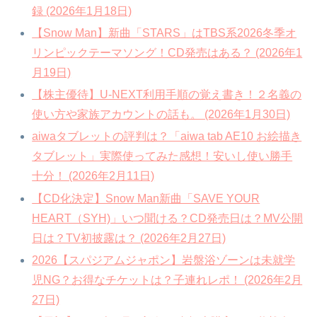
録 (2026年1月18日)
【Snow Man】新曲「STARS」はTBS系2026冬季オ
リンピックテーマソング！CD発売はある？ (2026年1
月19日)
【株主優待】U-NEXT利用手順の覚え書き！２名義の
使い方や家族アカウントの話も。 (2026年1月30日)
aiwaタブレットの評判は？「aiwa tab AE10 お絵描き
タブレット」実際使ってみた感想！安いし使い勝手
十分！ (2026年2月11日)
【CD化決定】Snow Man新曲「SAVE YOUR
HEART（SYH)」いつ聞ける？CD発売日は？MV公開
日は？TV初披露は？ (2026年2月27日)
2026【スパジアムジャポン】岩盤浴ゾーンは未就学
児NG？お得なチケットは？子連れレポ！ (2026年2月
27日)