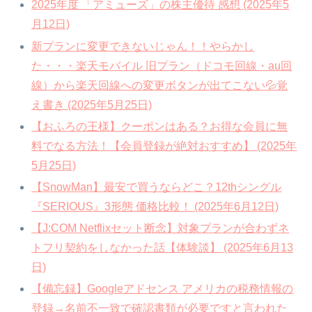
2025年度 「アミューズ」の株主優待 感想 (2025年5
月12日)
新プランに変更できないじゃん！！やらかし
た・・・楽天モバイル 旧プラン（ドコモ回線・au回
線）から楽天回線への変更ボタンが出てこない💦覚
え書き (2025年5月25日)
【おふろの王様】クーポンはある？お得な会員に無
料でなる方法！【会員登録が絶対おすすめ】 (2025年
5月25日)
【SnowMan】最安で買うならどこ？12thシングル
『SERIOUS』3形態 価格比較！ (2025年6月12日)
【J:COM Netflixセット断念】対象プランが合わずネ
トフリ契約をしなかった話【体験談】 (2025年6月13
日)
【備忘録】Googleアドセンス アメリカの税務情報の
登録→名前不一致で確認書類が必要ですと言われた