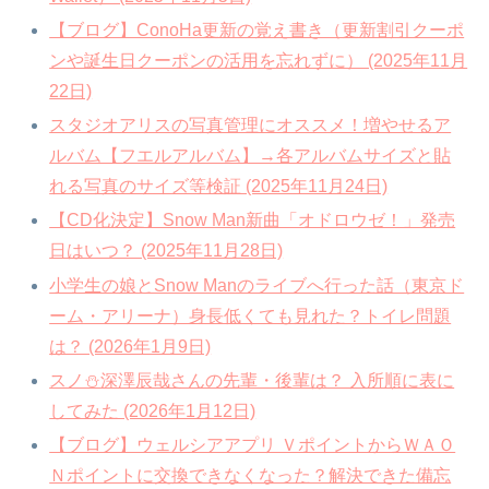
【ブログ】ConoHa更新の覚え書き（更新割引クーポ
ンや誕生日クーポンの活用を忘れずに） (2025年11月
22日)
スタジオアリスの写真管理にオススメ！増やせるア
ルバム【フエルアルバム】→各アルバムサイズと貼
れる写真のサイズ等検証 (2025年11月24日)
【CD化決定】Snow Man新曲「オドロウゼ！」発売
日はいつ？ (2025年11月28日)
小学生の娘とSnow Manのライブへ行った話（東京ド
ーム・アリーナ）身長低くても見れた？トイレ問題
は？ (2026年1月9日)
スノ⛄深澤辰哉さんの先輩・後輩は？ 入所順に表に
してみた (2026年1月12日)
【ブログ】ウェルシアアプリ ＶポイントからＷＡＯ
Ｎポイントに交換できなくなった？解決できた備忘