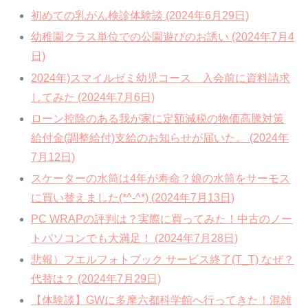
初めての乳がん検診体験談 (2024年6月29日)
幼稚園クラス単位での公園遊びのお誘い (2024年7月4
日)
2024年)スマイルゼミ幼児コース 入会前に資料請求
してみた (2024年7月6日)
ローン控除のある我が家に定額減税の物価高騰対策
給付金(調整給付)支給のお知らせが届いた。 (2024年
7月12日)
スケーターの水筒は4年が寿命？娘の水筒をサーモス
に買い替えました(*^-^*) (2024年7月13日)
PC WRAPの評判は？実際に買ってみた！中古のノー
トパソコンでも大満足！ (2024年7月28日)
悲報）フエルフォトブック サービス終了(T_T) なぜ？
代替は？ (2024年7月29日)
【体験談】GWに多摩六都科学館へ行ってきた！混雑