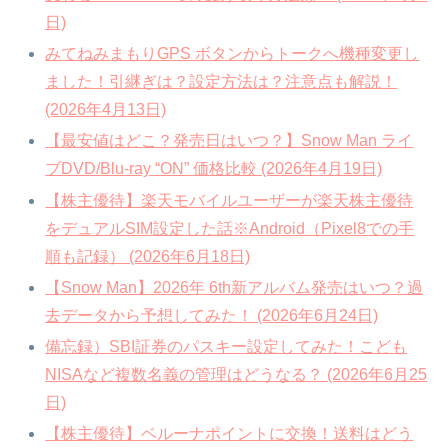
日)
みてねみまもりGPS ボタンからトークへ機種変更し
ました！引継ぎは？設定方法は？注意点も解説！
(2026年4月13日)
【最安値はどこ？発売日はいつ？】Snow Man ライ
ブDVD/Blu-ray “ON” 価格比較 (2026年4月19日)
【株主優待】楽天モバイルユーザーが楽天株主優待
をデュアルSIM設定した話※Android（Pixel8での手
順も記録） (2026年6月18日)
【Snow Man】2026年 6th新アルバム発売はいつ？過
去データから予想してみた！ (2026年6月24日)
備忘録）SBI証券のパスキー設定してみた！こども
NISAなど複数名義の管理はどうなる？ (2026年6月25
日)
【株主優待】ベルーナポイントに交換！送料はどう