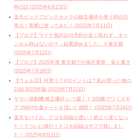
時の話 (2025年6月23日)
楽天ビックでビックカメラの株主優待を使う時の注
意点！実際に使ってみた！ (2025年7月11日)
【ブログ】マイナ免許証の予約が全く取れず。キャ
ンセル枠はないの？→結果諦めました。※東京都
(2025年7月12日)
【ブログ】2025年度 東京都での免許更新 覚え書き
(2025年7月18日)
【ウェル活】何買う？Vポイントは？私が買った物の
記録 2025年版 (2025年7月21日)
ヤマハ発動機 株主優待 いつ届く？ 100株でワイズギ
ア 2WAY巾着トートを頂いた感想！ (2025年7月24日)
楽天モバイル ドコモ回線が遅い！前より遅くなっ
た！？ついに移行！ドコモ回線はサブで残しまし
た！ (2025年8月2日)