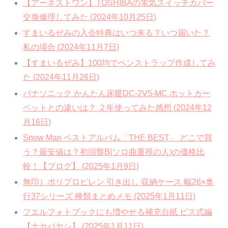
【アーネストワン】TOSHIBAの電気スイッチカバー
交換修理してみた (2024年10月25日)
すまいるぜみの入会特典はいつ来る？いつ届いた？
私の場合 (2024年11月7日)
【すまいるぜみ】100均でペンストラップ作成してみ
た (2024年11月26日)
パナソニック かんたん床暖DC-2V5-MC ホットカー
ペットとの違いは？ ２年使ってみた感想 (2024年12
月16日)
Snow Man ベストアルバム「THE BEST」 どこで買
う？最安値は？初回盤B(ソロ曲重視の人)の価格比
較！【ブログ】 (2025年1月9日)
無印）ポリプロピレン 引き出し 収納ケース 幅26×奥
行37シリーズ 種類まとめメモ (2025年1月11日)
フエルフォトブックにも増やせる補充台紙 ビス式編
【ナカバヤシ】 (2025年1月11日)