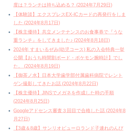
度は？ランチは持ち込める？ (2024年7月29日)
【体験談】エクスプレスEX-ICカードの再発行をしま
した (2024年8月17日)
【株主優待】共立メンテナンスのお食事券で『うな
重ランチ』をしてきました♪ (2024年8月18日)
2024年 すまいるぜみ(幼児コース) 私の入会特典一挙
公開【おうち時間割ボード・ポケモン腕時計】でし
た。 (2024年8月19日)
【御茶ノ水】日本大学歯学部付属歯科病院でレント
ゲン撮影してきたお話 (2024年8月22日)
【株主優待】JINSでメガネを作成した時の手順
(2024年8月25日)
Googleアドセンス審査３回目で合格した話 (2024年8
月27日)
【3歳＆8歳】サンリオピューロランド子連れのんび