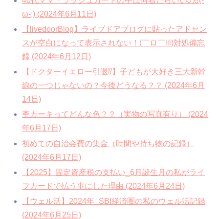
40代ママ＊ラッシュガードの中は何着たらいいの⁉(-
ω-;) (2024年6月11日)
【livedoorBlog】ライブドアブログに貼ったアドセン
スが空白になって表示されない！(￣ロ￣lll)対処備忘
録 (2024年6月12日)
【ドクターイエロー引退⁉】子どもが大好き三大新幹
線の一つじゃないの？今後どうなる？？ (2024年6月
14日)
杢カーキってどんな色？？（実物の写真有り） (2024
年6月17日)
初めての自治会費の集金（時間や持ち物の記録）
(2024年6月17日)
【2025】固定資産税の支払い_6月誕生月の私がライ
フカードで払う事にした理由 (2024年6月24日)
【ウェル活】2024年_SBI経済圏の私のウェル活記録
(2024年6月25日)