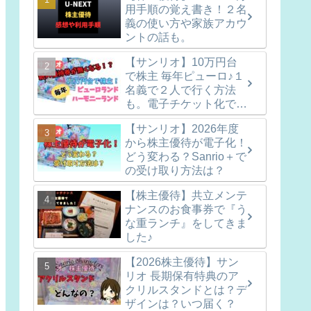
用手順の覚え書き！２名
義の使い方や家族アカウ
ントの話も。
【サンリオ】10万円台
で株主 毎年ピューロ♪１
名義で２人で行く方法
も。電子チケット化で紙
の優待券は無くなりま
【サンリオ】2026年度
す！
から株主優待が電子化！
どう変わる？Sanrio＋で
の受け取り方法は？
【株主優待】共立メンテ
ナンスのお食事券で『う
な重ランチ』をしてきま
した♪
【2026株主優待】サン
リオ 長期保有特典のア
クリルスタンドとは？デ
ザインは？いつ届く？