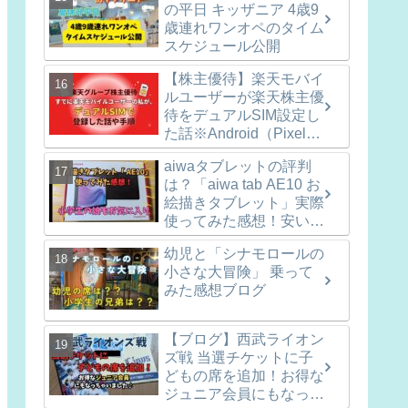
の平日 キッザニア 4歳9
歳連れワンオペのタイム
スケジュール公開
【株主優待】楽天モバイ
ルユーザーが楽天株主優
待をデュアルSIM設定し
た話※Android（Pixel8
での手順も記録）
aiwaタブレットの評判
は？「aiwa tab AE10 お
絵描きタブレット」実際
使ってみた感想！安いし
使い勝手十分！
幼児と「シナモロールの
小さな大冒険」 乗って
みた感想ブログ
【ブログ】西武ライオン
ズ戦 当選チケットに子
どもの席を追加！お得な
ジュニア会員にもなっち