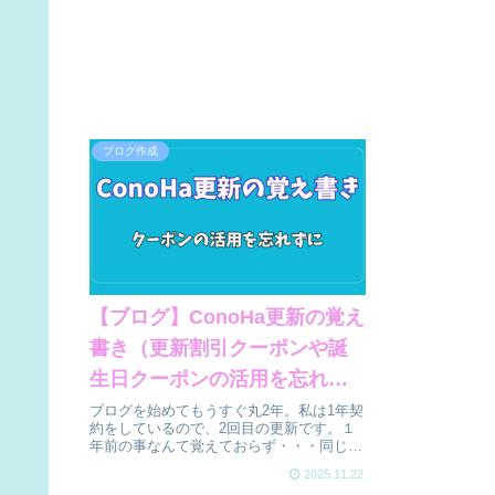
ブログ作成
【ブログ】ConoHa更新の覚え
書き（更新割引クーポンや誕
生日クーポンの活用を忘れず
に）
ブログを始めてもうすぐ丸2年。私は1年契
約をしているので、2回目の更新です。１
年前の事なんて覚えておらず・・・同じ事
でつまづいている気がするので、今年はブ
2025.11.22
ログにしておきます。先に大事な事を書い