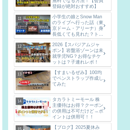
無料でなる方法！【会員
登録が絶対おすすめ】
小学生の娘とSnow Man
のライブへ行った話（東
京ドーム・アリーナ）身
長低くても見れた？トイ
レ問題は？
2026【スパジアムジャ
ポン】岩盤浴ゾーンは未
就学児NG？お得なチケ
ットは？子連れレポ！
【すまいるぜみ】100均
でペンストラップ作成し
てみた
タカラトミーモール 株
主優待はお得？クーポン
の併用は不可だけど→ポ
イントは併用可！！
【ブログ】2025夏休み