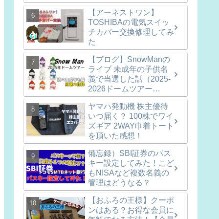
【アーネストワン】
TOSHIBAの電気スイッ
チカバー交換修理してみ
た
【ブログ】SnowManの
ライブ 未成年の子供名
義で当選した話（2025-
2026ドームツアー
ON)※参戦準備など随時
ヤマハ発動機 株主優待
更新中
いつ届く？ 100株でワイ
ズギア 2WAY巾着トート
を頂いた感想！
備忘録）SBI証券のパス
キー設定してみた！こど
もNISAなど複数名義の
管理はどうなる？
【おふろの王様】クーポ
ンはある？お得な会員に