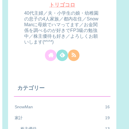
トリゴコロ
40代主婦／夫・小学生の娘・幼稚園
の息子の4人家族／都内在住／Snow
Manに母娘でハマってます／お金関
係を調べるのが好きでFP3級の勉強
中／株主優待も好き／よろしくお願
いします(*^^*)
カテゴリー
SnowMan
16
家計
19
株主優待
13