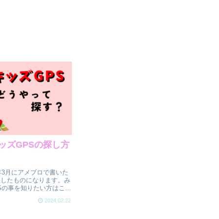
キッズGPSの探し方
）
3年3月にアメブロで書いた
直したものになります。み
Sの事を知りたい方はこち
うぞ新一年生になる娘に
2024.02.22
い！４月で１年生になる娘
い腰をあげました。朝は近