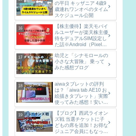
の平日 キッザニア 4歳9
歳連れワンオペのタイム
スケジュール公開
【株主優待】楽天モバイ
ルユーザーが楽天株主優
待をデュアルSIM設定し
た話※Android（Pixel8
での手順も記録）
幼児と「シナモロールの
小さな大冒険」 乗って
みた感想ブログ
aiwaタブレットの評判
は？「aiwa tab AE10 お
絵描きタブレット」実際
使ってみた感想！安いし
使い勝手十分！
【ブログ】西武ライオン
ズ戦 当選チケットに子
どもの席を追加！お得な
ジュニア会員にもなっち