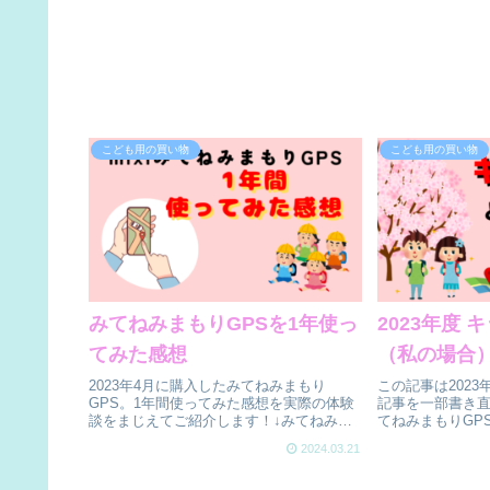
こども用の買い物
こども用の買い物
みてねみまもりGPSを1年使っ
2023年度 
てみた感想
（私の場合
2023年4月に購入したみてねみまもり
この記事は202
GPS。1年間使ってみた感想を実際の体験
記事を一部書き
談をまじえてご紹介します！↓みてねみま
てねみまもりGP
もりGPSを選んだ理由は過去記事を見てみ
らも合わせてど
2024.03.21
て下さい(⌒∇⌒)買ってよかったなと思っ
GPSを持たせた
た事（体験談）(function(b,c,f...
のGPS探し、重