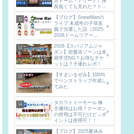
京ドーム・アリーナ）身
長低くても見れた？トイ
レ問題は？
【ブログ】SnowManの
ライブ 未成年の子供名
義で当選した話（2025-
2026ドームツアー
ON)※参戦準備など随時
2026【スパジアムジャ
更新中
ポン】岩盤浴ゾーンは未
就学児NG？お得なチケ
ットは？子連れレポ！
【すまいるぜみ】100均
でペンストラップ作成し
てみた
タカラトミーモール 株
主優待はお得？クーポン
の併用は不可だけど→ポ
イントは併用可！！
【ブログ】2025夏休み