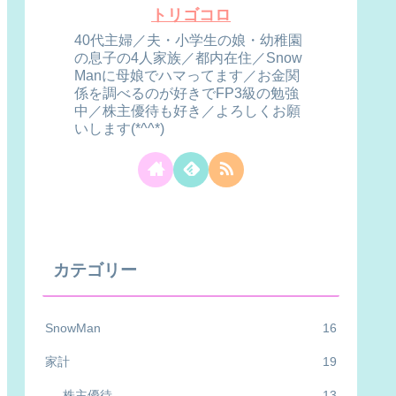
トリゴコロ
40代主婦／夫・小学生の娘・幼稚園
の息子の4人家族／都内在住／Snow
Manに母娘でハマってます／お金関
係を調べるのが好きでFP3級の勉強
中／株主優待も好き／よろしくお願
いします(*^^*)
カテゴリー
SnowMan
16
家計
19
株主優待
13