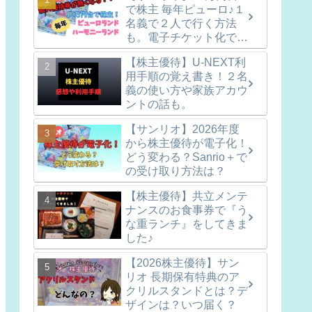
で株主 毎年ピューロ♪１
名義で２人で行く方法
も。電子チケット化で紙
の優待券は無くなりま
【株主優待】U-NEXT利
す！
用手順の覚え書き！２名
義の使い方や家族アカウ
ントの話も。
【サンリオ】2026年度
から株主優待が電子化！
どう変わる？Sanrio＋で
の受け取り方法は？
【株主優待】共立メンテ
ナンスのお食事券で『う
な重ランチ』をしてきま
した♪
【2026株主優待】サン
リオ 長期保有特典のア
クリルスタンドとは？デ
ザインは？いつ届く？