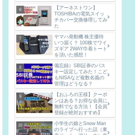
【アーネストワン】
TOSHIBAの電気スイッ
チカバー交換修理してみ
た
ヤマハ発動機 株主優待
いつ届く？ 100株でワイ
ズギア 2WAY巾着トート
を頂いた感想！
備忘録）SBI証券のパス
キー設定してみた！こど
もNISAなど複数名義の
管理はどうなる？
【おふろの王様】クーポ
ンはある？お得な会員に
無料でなる方法！【会員
登録が絶対おすすめ】
小学生の娘とSnow Man
のライブへ行った話（東