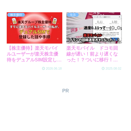
株主優待
生活
【株主優待】楽天モバイ
楽天モバイル ドコモ回
ルユーザーが楽天株主優
線が遅い！前より遅くな
待をデュアルSIM設定した
った！？ついに移行！ド
話※Android（Pixel8での
コモ回線はサブで残しま
2026.06.18
2025.08.02
手順も記録）
した！
PR