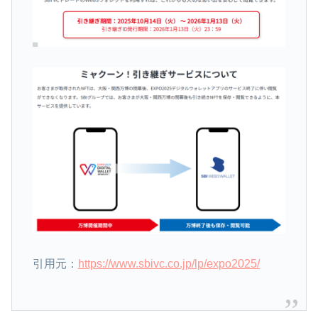
引用元：
https://www.sbivc.co.jp/lp/expo2025/