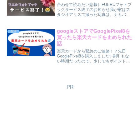
合わせて読みたい悲報）FUERUフォトブ
ックサービス終了のお知らせ我が家はス
タジオアリスで撮った写真は、ナカバヤ
シが運営する「フエルフォトブック」で
現像して保管していました。そんな中、
サービス終了のお知らせが💦ここのね、
googleストアでGooglePixel8を
生活
ビス式フォトブックが...
買ったら楽天カードを止められた
話
楽天カードから緊急のご連絡！？先日
GooglePixel8を購入しました✨割引もな
い時期だったので、少しでもポイントが
欲しく楽天カード(1％ポイント還元）で
購入。▶5/3 16:50 注文完了無事に注文
が終わった達成感もつかの間。その後、
し...
PR