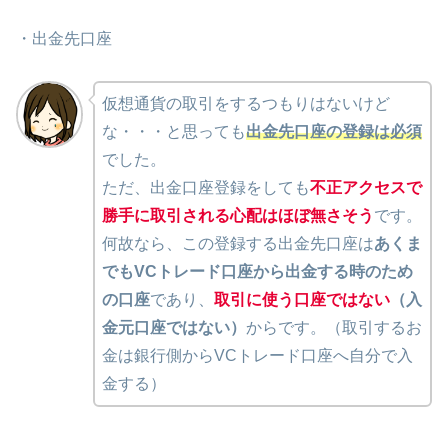
・出金先口座
仮想通貨の取引をするつもりはないけど
な・・・と思っても
出金先口座の登録は必須
でした。
ただ、出金口座登録をしても
不正アクセスで
勝手に取引される心配はほぼ無さそう
です。
何故なら、この登録する出金先口座は
あくま
でもVCトレード口座から出金する時のため
の口座
であり、
取引に使う口座ではない
（入
金元口座ではない）
からです。（取引するお
金は銀行側からVCトレード口座へ自分で入
金する）