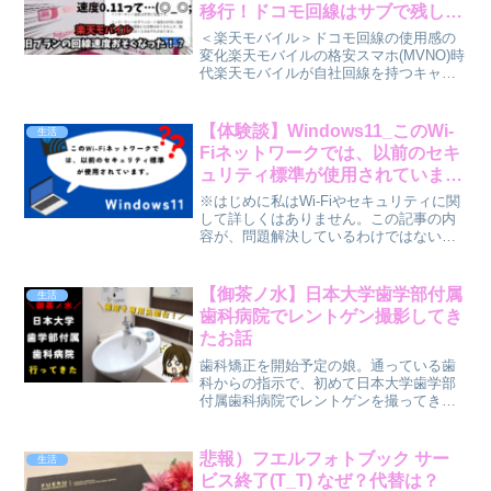
移行！ドコモ回線はサブで残しま
した！
＜楽天モバイル＞ドコモ回線の使用感の
変化楽天モバイルの格安スマホ(MVNO)時
代楽天モバイルが自社回線を持つキャリ
アになる前は、ドコモやau回線を借りて
低価格のスマホサービスを提供する格安
スマホを提供していました。私はドコモ
【体験談】Windows11_このWi-
生活
回線の組み合わせ...
Fiネットワークでは、以前のセキ
ュリティ標準が使用されていま
す。と、表示された時の備忘録
※はじめに私はWi-Fiやセキュリティに関
して詳しくはありません。この記事の内
容が、問題解決しているわけではない可
能性もありますので参考にする際は自己
責任でお願いしますm(__)m●●●は安全で
はありません・・・？2024年4月。ノート
【御茶ノ水】日本大学歯学部付属
生活
パソ...
歯科病院でレントゲン撮影してき
たお話
歯科矯正を開始予定の娘。通っている歯
科からの指示で、初めて日本大学歯学部
付属歯科病院でレントゲンを撮ってきた
ので備忘録。余談ですが、病院名がなか
なか覚えられず💦うろ覚えだと日本歯科
大学って検索しちゃうんです！私だ
悲報）フエルフォトブック サー
生活
け・・・？(笑)※全く別です...
ビス終了(T_T) なぜ？代替は？