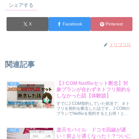
シェアする
X
Facebook
Pinterest
トリゴコロ
関連記事
【J:COM Netflixセット断念】対
生活
象プランが合わずネトフリ契約を
しなかった話【体験談】
すでにJ:COM契約していた状況で、ネト
フリを契約を断念した話です。J:COMの
プランでNetflixを契約するとお得！と聞
いたので・・・私はJ:COMのネットとTV
を契約中です。こんな契約サービスネト
フリを見たくてお得な方法を探している
楽天モバイル ドコモ回線が遅
生活
と...
い！前より遅くなった！？ついに