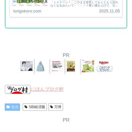
「ミャクーン！」このまま放置しておくともう見れ
なくなるみたいで・・・！？重い腰を上げて、引継
ぎ先へ引き継いだ話のブログです。SBI VCトレード
torigokoro.com
2025.11.05
の口座の開設ミャクーン！の引継ぎ先は「SBI W...
PR
にほんブログ村
生活
SBI経済圏
万博
PR