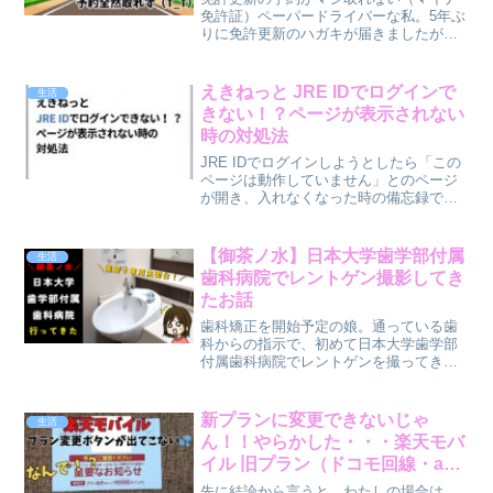
免許証）ペーパードライバーな私。5年ぶ
りに免許更新のハガキが届きましたが、
前回と大きく変わっていた事が・・・。
免許更新が予約制になってた！（※東京
都）次回の自分に強く言いたい。ハガキ
えきねっと JRE IDでログインで
生活
が届いたらすぐに免許更...
きない！？ページが表示されない
時の対処法
JRE IDでログインしようとしたら「この
ページは動作していません」とのページ
が開き、入れなくなった時の備忘録で
す。今回はパソコンからでしたが、スマ
ホでも同じ対処で治る人は多いんじゃな
いかなと思います。ページエラー「この
【御茶ノ水】日本大学歯学部付属
生活
ページは動作していま...
歯科病院でレントゲン撮影してき
たお話
歯科矯正を開始予定の娘。通っている歯
科からの指示で、初めて日本大学歯学部
付属歯科病院でレントゲンを撮ってきた
ので備忘録。余談ですが、病院名がなか
なか覚えられず💦うろ覚えだと日本歯科
大学って検索しちゃうんです！私だ
新プランに変更できないじゃ
生活
け・・・？(笑)※全く別です...
ん！！やらかした・・・楽天モバ
イル 旧プラン（ドコモ回線・au
回線）から楽天回線への変更ボタ
先に結論から言うと、わたしの場合は