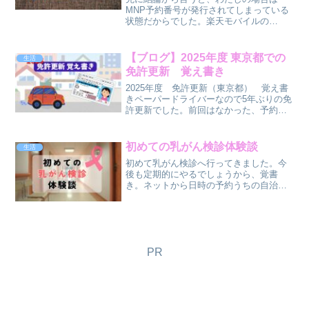
ンが出てこない💦覚え書き
MNP予約番号が発行されてしまっている
状態だからでした。楽天モバイルの
docomo回線(MVNO)から楽天回線へ2017
年にdocomoから楽天モバイル（docomo
回線）に乗り換え。その後2025年5月ま...
【ブログ】2025年度 東京都での
生活
免許更新 覚え書き
2025年度 免許更新（東京都） 覚え書
きペーパードライバーなので5年ぶりの免
許更新でした。前回はなかった、予約が
必要になっていたり、マイナ保険証が選
べたりといくつか変わっている事もあり
ました。また、前回どうだったっけと思
初めての乳がん検診体験談
生活
った事もあったので...
初めて乳がん検診へ行ってきました。今
後も定期的にやるでしょうから、覚書
き。ネットから日時の予約うちの自治体
は区の健診センターで受ける場合はネッ
トから予約可能でした。ただ選べる日時
は割と限られてた感じ。日時の変更もネ
ット上で前日まで可能なので...
PR