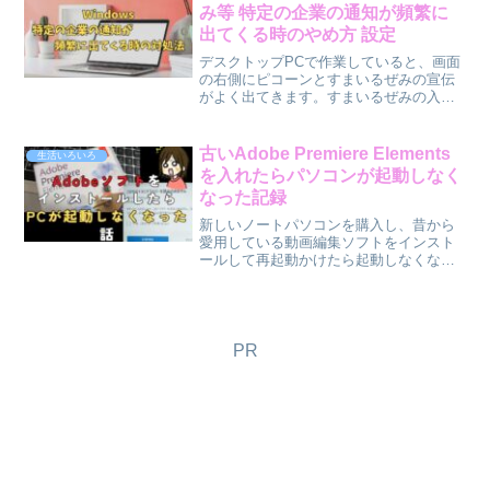
投資するなとお叱りあるかも...
み等 特定の企業の通知が頻繁に
出てくる時のやめ方 設定
デスクトップPCで作業していると、画面
の右側にピコーンとすまいるぜみの宣伝
がよく出てきます。すまいるぜみの入会
を検討している時に何か設定許可にでも
したのかな？怪しい広告とかではないと
はいえ、すまいるぜみにもすでに入会し
古いAdobe Premiere Elements
生活いろいろ
たし、何より出るたびに...
を入れたらパソコンが起動しなく
なった記録
新しいノートパソコンを購入し、昔から
愛用している動画編集ソフトをインスト
ールして再起動かけたら起動しなくなっ
て困った話の備忘録です。そこに至るま
での話も記録しておきます。結論から言
うと、システムの復元でパソコンは元通
りに回復させました。ソフ...
PR