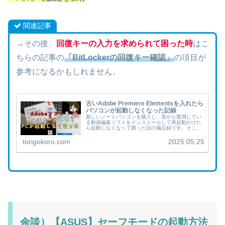
関連記事
→その後、
回復キーの入力を求められて困った時
はこ
ちらの記事の
「
BitLockerの回復キー確認」
の項目が
参考になるかもしれません。
古いAdobe Premiere Elementsを入れたら
パソコンが起動しなくなった記録
新しいノートパソコンを購入し、昔から愛用してい
る動画編集ソフトをインストールして再起動かけた
ら起動しなくなって困った話の備忘録です。そこに
至るまでの話も記録しておきます。結論から言う
と、システムの復元でパソコンは元通りに回復させ
torigokoro.com
2025.05.25
ました。ソフ...
余談）【ASUS】セーフモードの起動方法