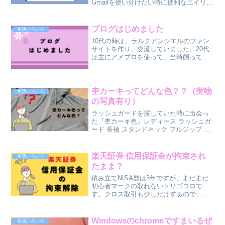
Gmailを使い分けたい時に便利なエイリア
ス機能。とても便利で私自身たまに作成
するのですが、いつもやり方を忘れて毎
回調べなおしているので備忘録も兼ねて
ブログはじめました
生活いろいろ
まとめます。エ...
10代の時は、ラルクアンシエルのファン
サイトを作り、交流していました。20代
は主にアメブロを使って、当時飼ってい
たセキセイインコのブログや、不妊治療
のブログを書いていました。30代は子育
てに追われ、発信者じゃなく見る側にな
っていました。そし...
杢カーキってどんな色？？（実物
生活いろいろ
の写真有り）
ラッシュガードを探していた時に出会っ
た『杢カーキ色』レディース ラッシュガ
ード 長袖 スタンドネック フルジップ ス
トレッチ 水陸両用 UVカット 紫外線対策
スポーツ FILA フィラ 313236価格：
3,127円（税込、送料別) (2...
楽天証券 信用保証金が拘束され
生活いろいろ
たまま？
積み立てNISA歴は3年ですが、まだまだ
初心者マークの取れないトリゴコロで
す。クロス取引も少しだけするので、信
用口座は開いているのですが、ふ
と・・・信用保証金に49万も入っている
のは何故だろうか・・・？こんな知識で
Windowsのchromeですまいるぜ
生活いろいろ