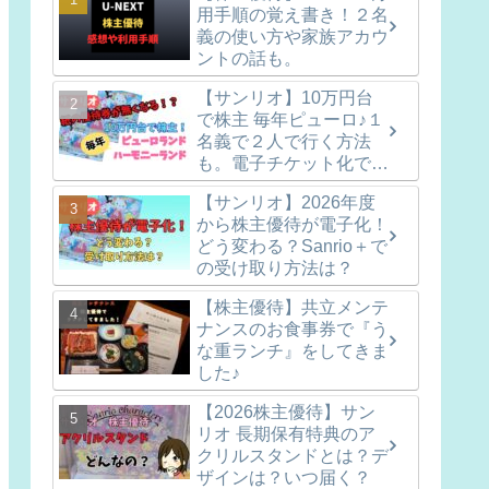
用手順の覚え書き！２名
義の使い方や家族アカウ
ントの話も。
【サンリオ】10万円台
で株主 毎年ピューロ♪１
名義で２人で行く方法
も。電子チケット化で紙
の優待券は無くなりま
【サンリオ】2026年度
す！
から株主優待が電子化！
どう変わる？Sanrio＋で
の受け取り方法は？
【株主優待】共立メンテ
ナンスのお食事券で『う
な重ランチ』をしてきま
した♪
【2026株主優待】サン
リオ 長期保有特典のア
クリルスタンドとは？デ
ザインは？いつ届く？