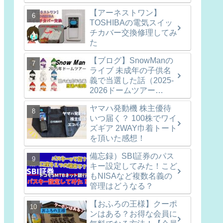
【アーネストワン】
TOSHIBAの電気スイッ
チカバー交換修理してみ
た
【ブログ】SnowManの
ライブ 未成年の子供名
義で当選した話（2025-
2026ドームツアー
ON)※参戦準備など随時
ヤマハ発動機 株主優待
更新中
いつ届く？ 100株でワイ
ズギア 2WAY巾着トート
を頂いた感想！
備忘録）SBI証券のパス
キー設定してみた！こど
もNISAなど複数名義の
管理はどうなる？
【おふろの王様】クーポ
ンはある？お得な会員に