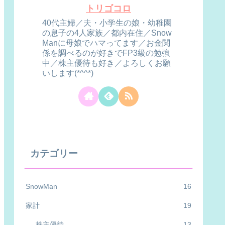
トリゴコロ
40代主婦／夫・小学生の娘・幼稚園
の息子の4人家族／都内在住／Snow
Manに母娘でハマってます／お金関
係を調べるのが好きでFP3級の勉強
中／株主優待も好き／よろしくお願
いします(*^^*)
カテゴリー
SnowMan
16
家計
19
株主優待
13