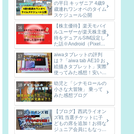
の平日 キッザニア 4歳9
歳連れワンオペのタイム
スケジュール公開
【株主優待】楽天モバイ
ルユーザーが楽天株主優
待をデュアルSIM設定し
た話※Android（Pixel8
での手順も記録）
aiwaタブレットの評判
は？「aiwa tab AE10 お
絵描きタブレット」実際
使ってみた感想！安いし
使い勝手十分！
幼児と「シナモロールの
小さな大冒険」 乗って
みた感想ブログ
【ブログ】西武ライオン
ズ戦 当選チケットに子
どもの席を追加！お得な
ジュニア会員にもなっち