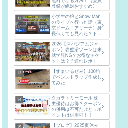
無料でなる方法！【会員
登録が絶対おすすめ】
小学生の娘とSnow Man
のライブへ行った話（東
京ドーム・アリーナ）身
長低くても見れた？トイ
レ問題は？
2026【スパジアムジャ
ポン】岩盤浴ゾーンは未
就学児NG？お得なチケ
ットは？子連れレポ！
【すまいるぜみ】100均
でペンストラップ作成し
てみた
タカラトミーモール 株
主優待はお得？クーポン
の併用は不可だけど→ポ
イントは併用可！！
【ブログ】2025夏休み