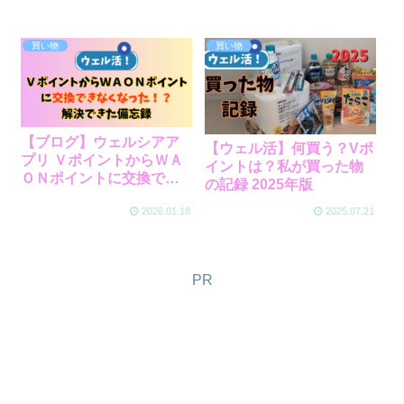
買い物
買い物
【ブログ】ウェルシアア
【ウェル活】何買う？Vポ
プリ ＶポイントからＷＡ
イントは？私が買った物
ＯＮポイントに交換でき
の記録 2025年版
なくなった？解決できた
2026.01.18
2025.07.21
備忘録
PR