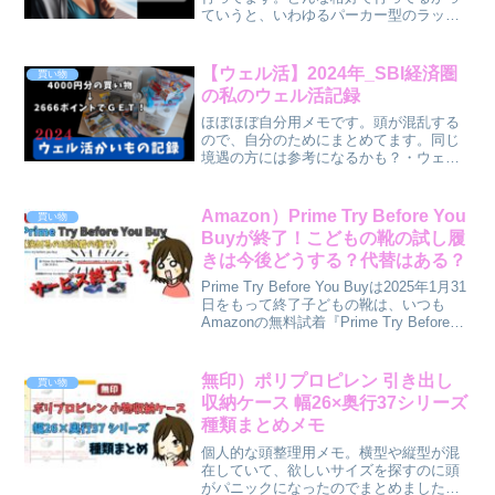
ていうと、いわゆるパーカー型のラッシ
ュガード+水陸両用の短パン+水陸両用の
レギンス。外から見える分にはそんなに
問題ない。多分。（ラッシュガードが20
【ウェル活】2024年_SBI経済圏
買い物
代の時のもので少々痛...
の私のウェル活記録
ほぼほぼ自分用メモです。頭が混乱する
ので、自分のためにまとめてます。同じ
境遇の方には参考になるかも？・ウェル
活ガチ勢ではない・イオン系列店が生活
圏にあまりない・一応WAONポイントカ
ードは持ってるけど、意識して貯めてな
Amazon）Prime Try Before You
買い物
い。・Vポイントは割と...
Buyが終了！こどもの靴の試し履
きは今後どうする？代替はある？
Prime Try Before You Buyは2025年1月31
日をもって終了子どもの靴は、いつも
Amazonの無料試着『Prime Try Before
You Buy』でお世話になっていたのです
が、今回の利用時に衝撃的な文言が！！
「...
無印）ポリプロピレン 引き出し
買い物
収納ケース 幅26×奥行37シリーズ
種類まとめメモ
個人的な頭整理用メモ。横型や縦型が混
在していて、欲しいサイズを探すのに頭
がパニックになったのでまとめました💦