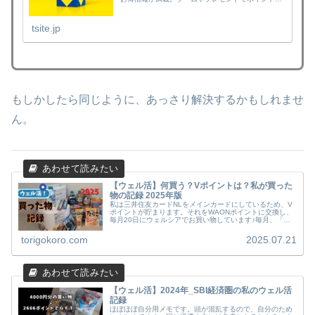
貯まります。貯まったポイントを様々な商品に交換
もできます。
tsite.jp
もしかしたら同じように、あっさり解決するかもしれませ
ん。
【ウェル活】何買う？Vポイントは？私が買った
物の記録 2025年版
私は三井住友カードNLをメインカードにしているため、V
ポイントが貯まります。それをWAONポイントに交換し、
毎月20日にウェルシアでお買い物しています♪毎月、「何
買ったらいいっけ？」となるので昨年から記録し始めまし
た(^^)2024年に買っ...
torigokoro.com
2025.07.21
【ウェル活】2024年_SBI経済圏の私のウェル活
記録
ほぼほぼ自分用メモです。頭が混乱するので、自分のため