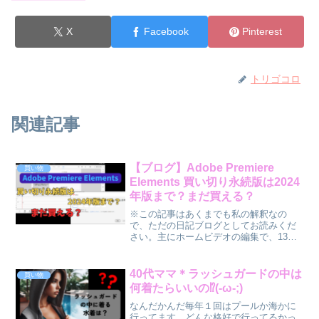
X
Facebook
Pinterest
トリゴコロ
関連記事
【ブログ】Adobe Premiere
買い物
Elements 買い切り永続版は2024
年版まで？まだ買える？
※この記事はあくまでも私の解釈なの
で、ただの日記ブログとしてお読みくだ
さい。主にホームビデオの編集で、13年
前に買ったAdobe Premiere Elements10
をずっと愛用してきた私。パソコンを買
い変える度にCD-Rでインストールし...
40代ママ＊ラッシュガードの中は
買い物
何着たらいいの⁉(-ω-;)
なんだかんだ毎年１回はプールか海かに
行ってます。どんな格好で行ってるかっ