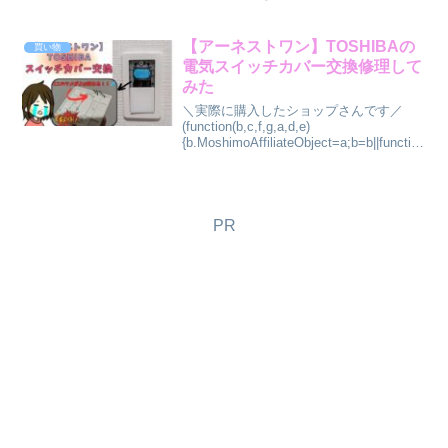
同じような方にも役に立つかも。ちなみ
に住宅メーカー「アーネストワン」の奥
行40㎝ほどしかないクローゼットに使い
【アーネストワン】TOSHIBAの
買い物
ます。アーネストワン仲...
電気スイッチカバー交換修理して
みた
＼実際に購入したショップさんです／
(function(b,c,f,g,a,d,e)
{b.MoshimoAffiliateObject=a;b=b||function
(){arguments.currentScript=c.currentSc...
PR