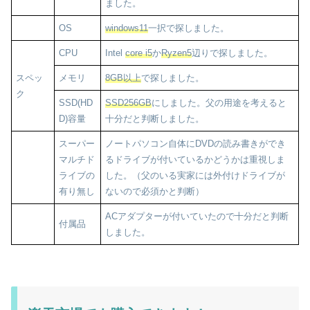
ました。
OS
windows11
一択で探しました。
CPU
Intel
core i5
か
Ryzen5
辺りで探しました。
スペッ
メモリ
8GB以上
で探しました。
ク
SSD(HD
SSD256GB
にしました。父の用途を考えると
D)容量
十分だと判断しました。
スーパー
ノートパソコン自体にDVDの読み書きができ
マルチド
るドライブが付いているかどうかは重視しま
ライブの
した。（父のいる実家には外付けドライブが
有り無し
ないので必須かと判断）
ACアダプターが付いていたので十分だと判断
付属品
しました。