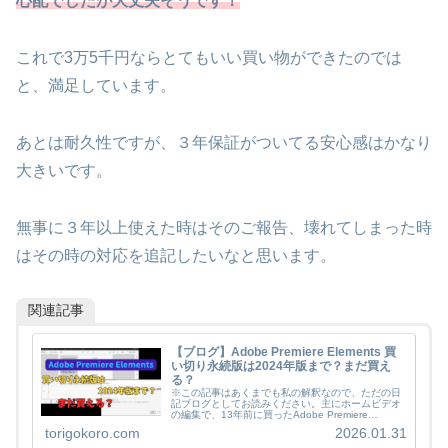
心配でしたが大丈夫そうです！
これで3万5千円ならとてもいい買い物ができたのでは
と、満足しています。
あとは耐久性ですが、３年保証がついてる安心感はかなり
大きいです。
無事に３年以上使えた時はそのご報告、壊れてしまった時
はその時の対応を追記したいなと思います。
関連記事
【ブログ】Adobe Premiere Elements 買
い切り永続版は2024年版まで？まだ買え
る？
※この記事はあくまでも私の解釈なので、ただの日
記ブログとしてお読みください。主にホームビデオ
の編集で、13年前に買ったAdobe Premiere
Elements10をずっと愛用してきた私。パソコンを買
torigokoro.com
2026.01.31
い変える度にCD-Rでインストールし...